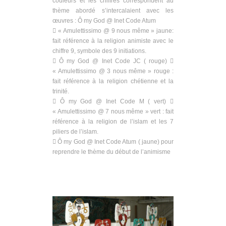
couleurs et les chiffres correspondent au
thème abordé s’intercalaient avec les
œuvres : Ô my God @ Inet Code Atum
 « Amulettissimo @ 9 nous même » jaune:
fait référence à la religion animiste avec le
chiffre 9, symbole des 9 initiations.
 Ô my God @ Inet Code JC ( rouge) 
« Amulettissimo @ 3 nous même » rouge :
fait référence à la religion chétienne et la
trinité.
 Ô my God @ Inet Code M ( vert) 
« Amulettissimo @ 7 nous même » vert : fait
référence à la religion de l’islam et les 7
piliers de l’islam.
 Ô my God @ Inet Code Atum ( jaune) pour
reprendre le thème du début de l’animisme