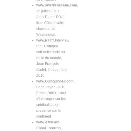
www.swedishscene.com
,
26 juillet 2010.
Artist Ernest Dükü
from Côte d’Ivoire
shows art in
Washington.
www.RFI.fr
,Interview
R.f.I, L’Afrique
culturelle parle au
reste du monde,
Jean François
Cadet, 9 décembre
2010.
www.Guinguinbali.com
,
Brice Payen, 2010.
Ernest Dükü, Il faut
s’interroger sur les
spiritualités en
présence sur le
continent.
www.Afrik’art
,
Canal+ horizon,