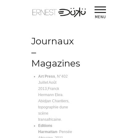
Presse
MENU
Journaux
–
Magazines
Art Press
, N°402
Juillet Août
2013,Franck
Hermann Ekra.
Abidjan Chantiers,
topographie dune
scène
transafricaine.
Editions
Harmattan
- Pensée