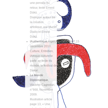
une pensée du
retour, texte Ernest
Dükü.
Dialogue autour de
la création
artistique, par Muriel
Diallo et Ernest
Dükü.
lAuthentique
,Alger,Algerie,n°4907,15
décembre 2010.
Culture, Entretien,
lAfrique culturelle
parle au reste du
monde, le festival de
Dakar.
Le Monde
Diplomatique
,
Vladimir Cagnolari,
n°668, Novembre
2009.
Illustration article
page 13, « Une