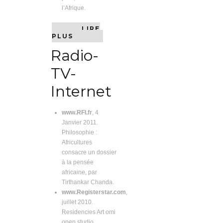
l’Afrique.
LIRE
PLUS
Radio-
TV-
Internet
www.RFI.fr
, 4
Janvier 2011.
Philosophie :
Africultures
consacre un dossier
à la pensée
africaine, par
Tirthankar Chanda.
www.Registerstar.com
,
juillet 2010.
Residencies Art omi
open studio.