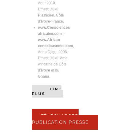
Aout 2010.
Ernest Dükü
Plasticien, Côte
d’Ivoire-France.
www.Consciences
africaine.com –
www.African
consciousness.com
,
Anna Djigo, 2008.
Ernest Dükü, Ame
Africaine de Côte
d’Ivoire et du
Ghana.
LIRE
PLUS
TÉLÉCHARGER
PUBLICATION PRESSE