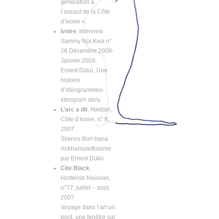
génération à
l’assaut de la Côte
d’Ivoire ».
Ivoire
, Interview
Sammy Nja Kwa n°
26 Décembre 2008-
Janvier 2009.
Ernest Dükü, Une
histoire
d’idéogrammes-
Ideogram story.
L’arc a dit
, Abidjan,
Côte d’Ivoire, n° 8,
2007.
Silence Bori bana
Ankhamulettissimo
par Ernest Dükü
Cite Black
,
Hortense Nouvian,
n°77, juillet – aout,
2007.
Voyage dans l’art un
pont, une fenêtre sur