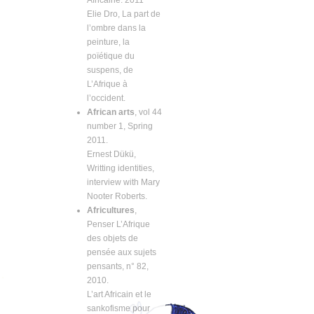
Africaine. 2011
Elie Dro, La part de
l’ombre dans la
peinture, la
poïétique du
suspens, de
L’Afrique à
l’occident.
African arts
, vol 44
number 1, Spring
2011.
Ernest Dükü,
Writting identities,
interview with Mary
Nooter Roberts.
Africultures
,
Penser L’Afrique
des objets de
pensée aux sujets
pensants, n° 82,
2010.
L’art Africain et le
sankofisme pour